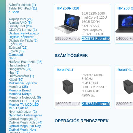
Ajándék-ötletek
(1)
HP 250R G10
HP 250 
Tablet PC, iPad
(11)
e-Book
15,6 1920x1080
Intel Core 5 120U
Alaplap Intel
(21)
16GB DDR4
Alaplap AMD
(5)
512GB SSD
Billentyűzet
(28)
CD/DVD Lemez
(1)
Intel Graphics
Digitális Fényképező
KÉSZLETEN!!!
Digitális Képkeret
199900 Ft nettó
253873 Ft bruttó
146000 Ft 
Digitalizáló Tábla
(2)
Egér
(38)
Egérpad
(21)
Egyéb
(16)
Gamepad
SZÁMÍTÓGÉPEK
GPS
Hálózati Eszközök
(25)
Hangkártya
(1)
Hangszóró
(24)
BalaiPC-1
BalaiPC-
Ház
(6)
Intel i3-14100F
Hűtőventillátor
(1)
3,4GHz
Kábel
(30)
8GB DDR4
Multimédia Lejátszó
Memória
(35)
500GB M.2 SSD
Memória Brand
GT740 4GB
Memória Kártya
420W táp
Memória Notebook
(8)
Monitor LCD,LED
(2)
169900 Ft nettó
215773 Ft bruttó
229900 Ft 
Monitor TV LCD,LED
MP5 Lejátszó
Nyomtató Lézer
(2)
Nyomtató Tintasugaras
Optikai Meghajtó
(2)
OPERÁCIÓS RENDSZEREK
Optikai Megh. Külső
(4)
Optikai Megh. Blu-Ray
Optikai Megh. Note