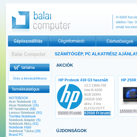
H-6000
Kecs
telefon / fax
:
0
email:
kecske
Céginformációk
Elérhetőségek
SZÁMÍTÓGÉP, PC ALKATRÉSZ AJÁNLA
AKCIÓK
Üres a bevásárlókocsi
HP Probook 430 G3 használt
HP 250R
13,3 1366x768
Intel i5-6200
8GB DDR4
NOTEBOOK
240GB SSD
Acer Notebook
(3)
akku: 3 óra
Asus Notebook
(15)
ELFOGYOTT
HP Notebook
(68)
165000 Ft 
Lenovo Notebook
(91)
50000 Ft nettó
63500 Ft bruttó
Toshiba Notebook
Notebook Adapter
(5)
Notebook Akku
(51)
Notebook Hűtő
ÚJDONSÁGOK
Notebook Táska
(29)
Brand PC