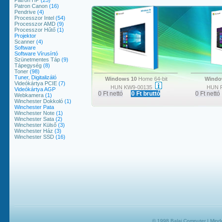
Patron HP
(25)
Patron Canon
(16)
Pendrive
(4)
Processzor Intel
(54)
Processzor AMD
(9)
Processzor Hűtő
(1)
Projektor
Scanner
(4)
Software
Software Vírusírtó
Szünetmentes Táp
(9)
Tápegység
(8)
Toner
(98)
Tuner, Digitalizáló
Windows 10
Home 64-bit
Windo
Videókártya PCIE
(7)
HUN KW9-00135
HUN 
Videókártya AGP
0 Ft nettó
0 Ft bruttó
0 Ft nettó
Webkamera
(1)
Winchester Dokkoló
(1)
Winchester Pata
Winchester Note
(1)
Winchester Sata
(2)
Winchester Külső
(3)
Winchester Ház
(3)
Winchester SSD
(16)
© 1998
Balai Computer
| Minde