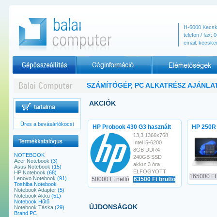
H-6000
Kecs
telefon / fax
:
0
email:
kecske
Céginformációk
Elérhetőségek
SZÁMÍTÓGÉP, PC ALKATRÉSZ AJÁNLA
AKCIÓK
Üres a bevásárlókocsi
HP Probook 430 G3 használt
HP 250R
13,3 1366x768
Intel i5-6200
8GB DDR4
NOTEBOOK
240GB SSD
Acer Notebook
(3)
akku: 3 óra
Asus Notebook
(15)
ELFOGYOTT
HP Notebook
(68)
165000 Ft 
Lenovo Notebook
(91)
50000 Ft nettó
63500 Ft bruttó
Toshiba Notebook
Notebook Adapter
(5)
Notebook Akku
(51)
Notebook Hűtő
ÚJDONSÁGOK
Notebook Táska
(29)
Brand PC