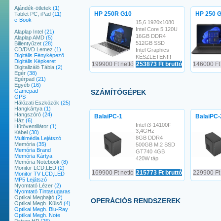
Ajándék-ötletek
(1)
HP 250R G10
HP 250 
Tablet PC, iPad
(11)
e-Book
15,6 1920x1080
Intel Core 5 120U
Alaplap Intel
(21)
16GB DDR4
Alaplap AMD
(5)
512GB SSD
Billentyűzet
(28)
CD/DVD Lemez
(1)
Intel Graphics
Digitális Fényképező
KÉSZLETEN!!!
Digitális Képkeret
199900 Ft nettó
253873 Ft bruttó
146000 Ft 
Digitalizáló Tábla
(2)
Egér
(38)
Egérpad
(21)
Egyéb
(16)
Gamepad
SZÁMÍTÓGÉPEK
GPS
Hálózati Eszközök
(25)
Hangkártya
(1)
Hangszóró
(24)
BalaiPC-1
BalaiPC-
Ház
(6)
Intel i3-14100F
Hűtőventillátor
(1)
3,4GHz
Kábel
(30)
8GB DDR4
Multimédia Lejátszó
Memória
(35)
500GB M.2 SSD
Memória Brand
GT740 4GB
Memória Kártya
420W táp
Memória Notebook
(8)
Monitor LCD,LED
(2)
169900 Ft nettó
215773 Ft bruttó
229900 Ft 
Monitor TV LCD,LED
MP5 Lejátszó
Nyomtató Lézer
(2)
Nyomtató Tintasugaras
Optikai Meghajtó
(2)
OPERÁCIÓS RENDSZEREK
Optikai Megh. Külső
(4)
Optikai Megh. Blu-Ray
Optikai Megh. Note