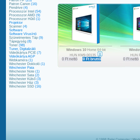
Patron HP
(25)
Patron Canon
(16)
Pendrive
(4)
Processzor Intel
(54)
Processzor AMD
(9)
Processzor Hűtő
(1)
Projektor
Scanner
(4)
Software
Software Vírusírtó
Szünetmentes Táp
(9)
Tápegység
(8)
Toner
(98)
Tuner, Digitalizáló
Windows 10
Home 64-bit
Windo
Videókártya PCIE
(7)
HUN KW9-00135
HUN 
Videókártya AGP
0 Ft nettó
0 Ft bruttó
0 Ft nettó
Webkamera
(1)
Winchester Dokkoló
(1)
Winchester Pata
Winchester Note
(1)
Winchester Sata
(2)
Winchester Külső
(3)
Winchester Ház
(3)
Winchester SSD
(16)
© 1998
Balai Computer
| Minde